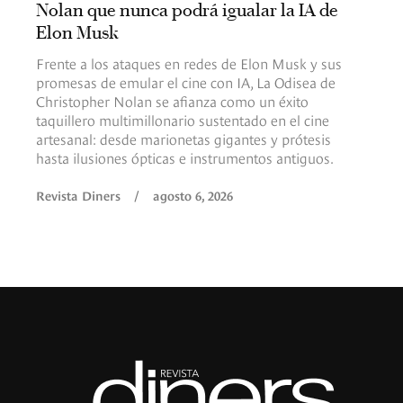
Nolan que nunca podrá igualar la IA de
Elon Musk
Frente a los ataques en redes de Elon Musk y sus
promesas de emular el cine con IA, La Odisea de
Christopher Nolan se afianza como un éxito
taquillero multimillonario sustentado en el cine
artesanal: desde marionetas gigantes y prótesis
hasta ilusiones ópticas e instrumentos antiguos.
Revista Diners
/
agosto 6, 2026