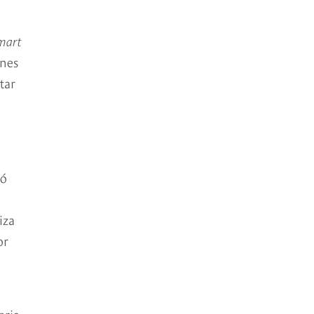
mart
ones
tar
ió
iza
or
eria