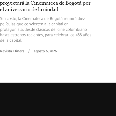
proyectará la Cinemateca de Bogotá por
el aniversario de la ciudad
Sin costo, la Cinemateca de Bogotá reunirá diez
películas que convierten a la capital en
protagonista, desde clásicos del cine colombiano
hasta estrenos recientes, para celebrar los 488 años
de la capital.
Revista Diners
/
agosto 6, 2026