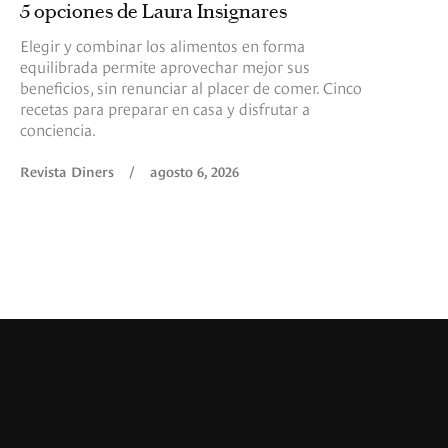
5 opciones de Laura Insignares
Elegir y combinar los alimentos en forma
equilibrada permite aprovechar mejor sus
beneficios, sin renunciar al placer de comer. Cinco
recetas para preparar en casa y disfrutar a
conciencia.
Revista Diners
/
agosto 6, 2026