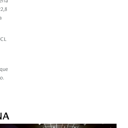
22,8
a
TCL
a
 que
o.
NA