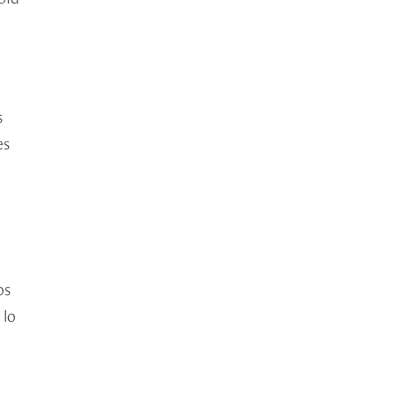
s
es
os
 lo