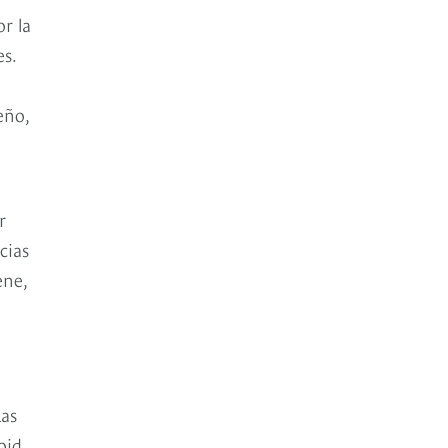
r la
es.
eño,
r
cias
ene,
Las
oid