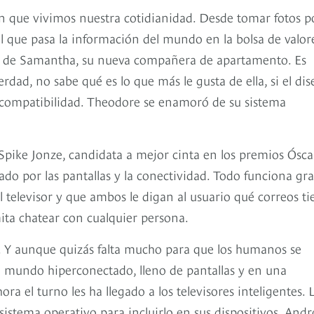
n que vivimos nuestra cotidianidad. Desde tomar fotos po
el que pasa la información del mundo en la bolsa de valor
a de Samantha, su nueva compañera de apartamento. Es
erdad, no sabe qué es lo que más le gusta de ella, si el dis
a compatibilidad. Theodore se enamoró de su sistema
or Spike Jonze, candidata a mejor cinta en los premios Ósca
ado por las pantallas y la conectividad. Todo funciona gra
al televisor y que ambos le digan al usuario qué correos ti
rmita chatear con cualquier persona.
so. Y aunque quizás falta mucho para que los humanos se
 mundo hiperconectado, lleno de pantallas y en una
a el turno les ha llegado a los televisores inteligentes. 
istema operativo para incluirlo en sus dispositivos. Andr