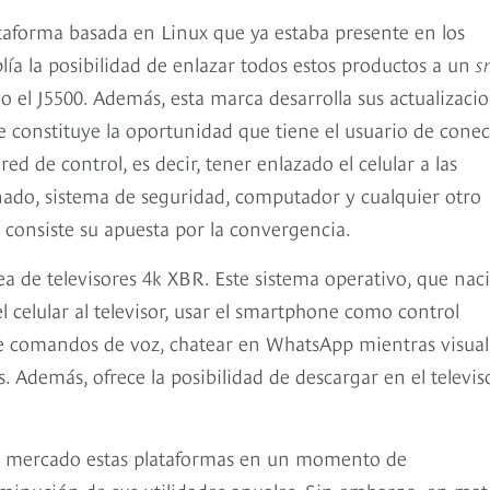
taforma basada en Linux que ya estaba presente en los
plía la posibilidad de enlazar todos estos productos a un
s
 el J5500. Además, esta marca desarrolla sus actualizaci
 constituye la oportunidad que tiene el usuario de conec
 de control, es decir, tener enlazado el celular a las
onado, sistema de seguridad, computador y cualquier otro
 consiste su apuesta por la convergencia.
ea de televisores 4k XBR. Este sistema operativo, que nac
l celular al televisor, usar el smartphone como control
de comandos de voz, chatear en WhatsApp mientras visual
. Además, ofrece la posibilidad de descargar en el televis
l mercado estas plataformas en un momento de
minución de sus utilidades anuales. Sin embargo, en mat