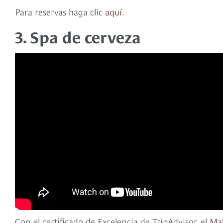
Para reservas haga clic
aquí
.
3. Spa de cerveza
Con el certificado de Excelencia de TripAdvisor, el
Mak