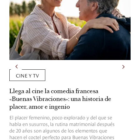
CINE Y TV
Llega al cine la comedia francesa
C
«Buenas Vibraciones»: una historia de
d
placer, amor e ingenio
e
El placer femenino, poco explorado y del que se
A
habla en susurros, la rutina matrimonial después
p
de 20 años son algunos de los elementos que
d
hacen el coctel perfecto para Buenas Vibraciones
c