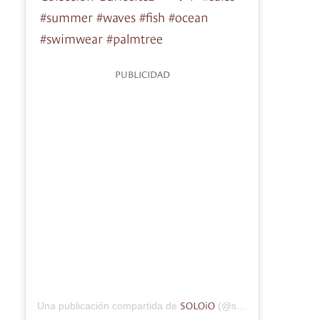
#summer #waves #fish #ocean
#swimwear #palmtree
PUBLICIDAD
SOLOiO
Una publicación compartida de
(@soloiomoda) el
8 Ju