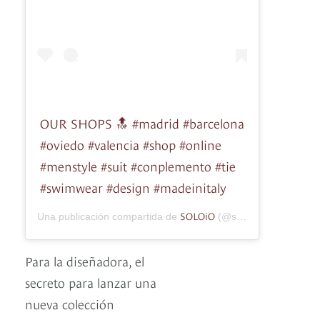
OUR SHOPS 🔝 #madrid #barcelona
#oviedo #valencia #shop #online
#menstyle #suit #conplemento #tie
#swimwear #design #madeinitaly
SOLOiO
Una publicación compartida de
(@soloiomoda) el
22 J
Para la diseñadora, el
secreto para lanzar una
nueva colección