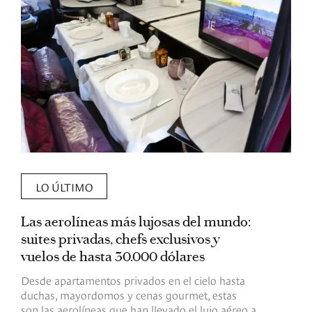
LO ÚLTIMO
Las aerolíneas más lujosas del mundo:
E
suites privadas, chefs exclusivos y
d
vuelos de hasta 30.000 dólares
E
c
Desde apartamentos privados en el cielo hasta
c
duchas, mayordomos y cenas gourmet, estas
son las aerolíneas que han llevado el lujo aéreo a