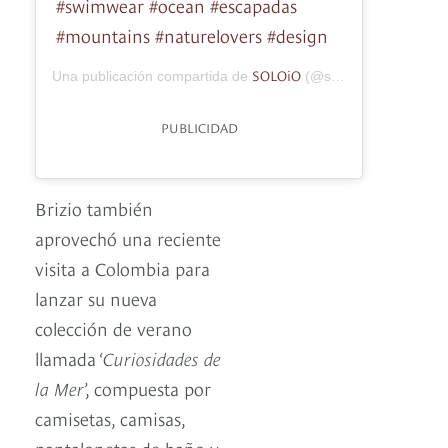
#swimwear #ocean #escapadas
#mountains #naturelovers #design
SOLOiO
Una publicación compartida de
(@soloiomoda) el
25 J
PUBLICIDAD
Brizio también
aprovechó una reciente
visita a Colombia para
lanzar su nueva
colección de verano
llamada ‘
Curiosidades de
la Mer
’, compuesta por
camisetas, camisas,
pantalonetas de baño y