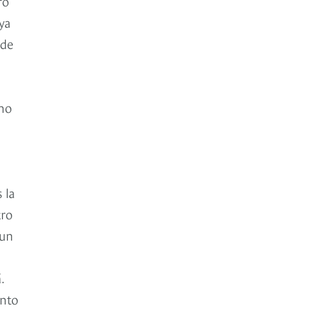
ro
ya
ede
uno
 la
tro
 un
.
ento