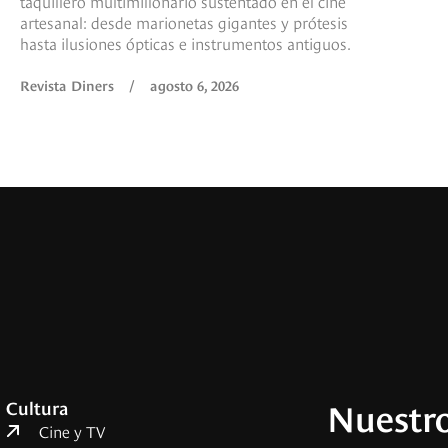
taquillero multimillonario sustentado en el cine
artesanal: desde marionetas gigantes y prótesis
hasta ilusiones ópticas e instrumentos antiguos.
Revista Diners
/
agosto 6, 2026
Nuestro
Cultura
Cine y TV