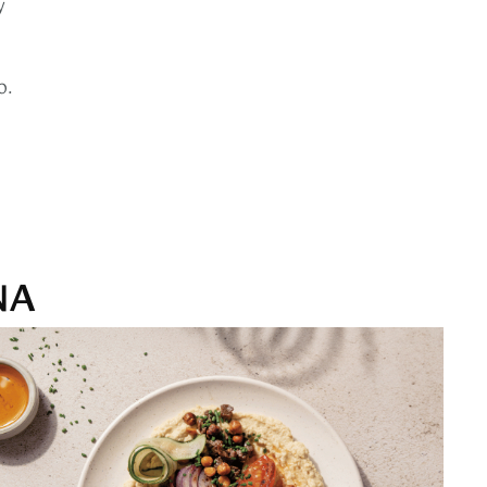
y
o.
NA