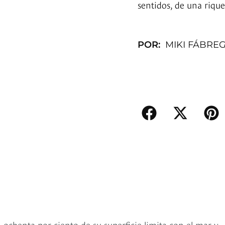
sentidos, de una rique
POR:
MIKI FÁBRE
ochenta por ciento de su superficie limita con el mar y