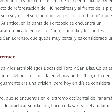
Atlántico y otro en el Pacífico. En la península de Azue
o de reforestación de 140 hectáreas y al frente de la pla
 si lo suyo es el surf, no dude en practicarlo. También pu
al Atlántico, en la bahía de Portobelo se encuentra un
raíso ubicado entre el océano, la jungla y los fuertes
 de San Lorenzo, que queda muy cerca, y es considerado 
ncerrado
iba y los archipiélagos Bocas del Toro y San Blas. Coiba es
mantes del buceo. Ubicada en el océano Pacífico, está den
guamente era una prisión, pero hoy en día se considera
oro, que se encuentra en el extremo occidental de Panamá
de practicar snorkeling, buceo o kayak; ver el anidami