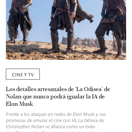
CINE Y TV
Los detalles artesanales de ‘La Odisea’ de
Nolan que nunca podrá igualar la IA de
Elon Musk
Frente a los ataques en redes de Elon Musk y sus
promesas de emular el cine con IA, La Odisea de
Christopher Nolan se afianza como un éxito