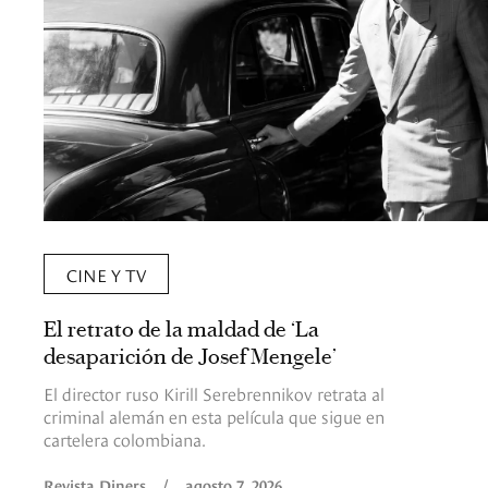
CINE Y TV
El retrato de la maldad de ‘La
desaparición de Josef Mengele’
El director ruso Kirill Serebrennikov retrata al
criminal alemán en esta película que sigue en
cartelera colombiana.
Revista Diners
/
agosto 7, 2026