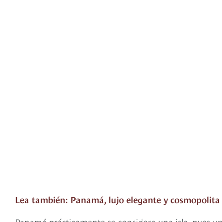
Lea también: Panamá, lujo elegante y cosmopolita
Panamá prácticamente se considera una isla, pues un 