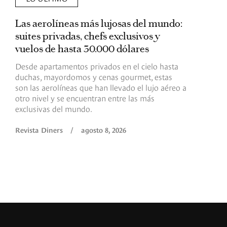
Las aerolíneas más lujosas del mundo:
E
suites privadas, chefs exclusivos y
d
vuelos de hasta 30.000 dólares
E
c
Desde apartamentos privados en el cielo hasta
c
duchas, mayordomos y cenas gourmet, estas
son las aerolíneas que han llevado el lujo aéreo a
R
otro nivel y se encuentran entre las más
exclusivas del mundo.
Revista Diners
/
agosto 8, 2026