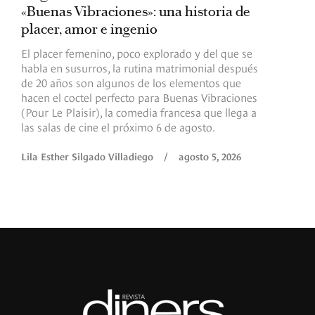
«Buenas Vibraciones»: una historia de
d
placer, amor e ingenio
e
El placer femenino, poco explorado y del que se
A
habla en susurros, la rutina matrimonial después
p
de 20 años son algunos de los elementos que
d
hacen el coctel perfecto para Buenas Vibraciones
c
(Pour Le Plaisir), la comedia francesa que llega a
t
las salas de cine el próximo 6 de agosto.
R
Lila Esther Silgado Villadiego
/
agosto 5, 2026