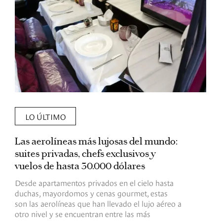
LO ÚLTIMO
Las aerolíneas más lujosas del mundo:
E
suites privadas, chefs exclusivos y
d
vuelos de hasta 30.000 dólares
E
c
Desde apartamentos privados en el cielo hasta
c
duchas, mayordomos y cenas gourmet, estas
son las aerolíneas que han llevado el lujo aéreo a
R
otro nivel y se encuentran entre las más