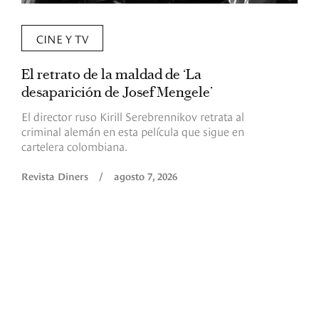
CINE Y TV
El retrato de la maldad de ‘La
L
desaparición de Josef Mengele’
d
d
El director ruso Kirill Serebrennikov retrata al
criminal alemán en esta película que sigue en
F
cartelera colombiana.
s
O
Revista Diners
/
agosto 7, 2026
é
c
p
a
R