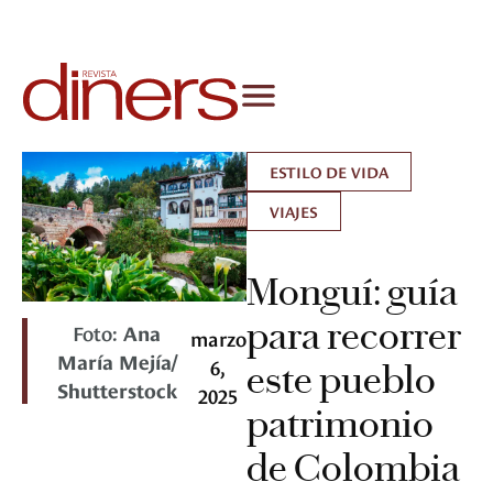
ESTILO DE VIDA
VIAJES
Monguí: guía
para recorrer
Foto:
Ana
marzo
María Mejía/
6,
este pueblo
Shutterstock
2025
patrimonio
de Colombia