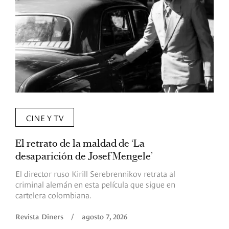
CINE Y TV
El retrato de la maldad de ‘La
L
desaparición de Josef Mengele’
d
d
El director ruso Kirill Serebrennikov retrata al
criminal alemán en esta película que sigue en
F
cartelera colombiana.
s
O
Revista Diners
/
agosto 7, 2026
é
c