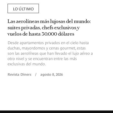
LO ÚLTIMO
Las aerolíneas más lujosas del mundo:
E
suites privadas, chefs exclusivos y
d
vuelos de hasta 30.000 dólares
E
c
Desde apartamentos privados en el cielo hasta
c
duchas, mayordomos y cenas gourmet, estas
son las aerolíneas que han llevado el lujo aéreo a
R
otro nivel y se encuentran entre las más
exclusivas del mundo.
Revista Diners
/
agosto 8, 2026