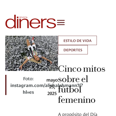
ESTILO DE VIDA
DEPORTES
Cinco mitos
sobre el
Foto:
mayo
instagram.com/alishalehmann7/?
23,
fútbol
hl=es
2025
femenino
A propósito del Día