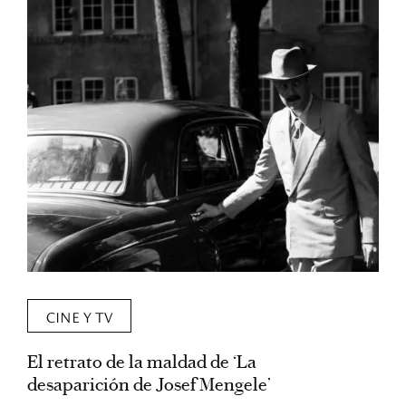
CINE Y TV
El retrato de la maldad de ‘La
L
desaparición de Josef Mengele’
d