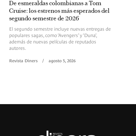
De esmeraldas colombianas a Tom
L
Cruise: los estrenos más esperados del
«
segundo semestre de 2026
p
El segundo semestre incluye nuevas entregas de
E
populares sagas, como ‘Avengers’ y ‘Duna’,
h
además de nuevas películas de reputados
d
autores.
h
(
l
Revista Diners
/
agosto 5, 2026
L