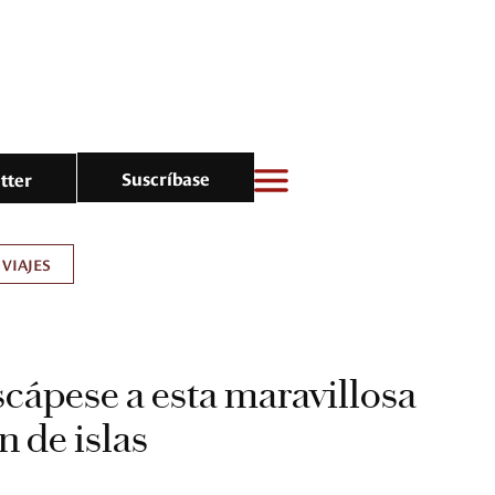
Suscríbase
tter
VIAJES
scápese a esta maravillosa
n de islas