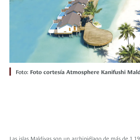
Foto:
Foto cortesía Atmosphere Kanifushi Mald
Las islas Maldivas son un archipiélago de más de 1.190