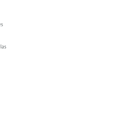
es
las