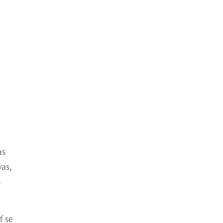
as
as,
s
f se