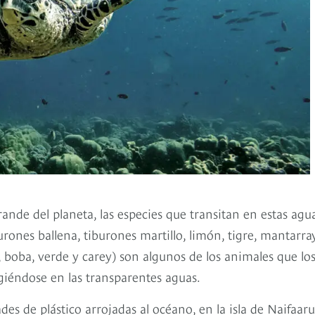
nde del planeta, las especies que transitan en estas agu
ones ballena, tiburones martillo, limón, tigre, mantarray
 boba, verde y carey) son algunos de los animales que lo
giéndose en las transparentes aguas.
es de plástico arrojadas al océano, en la isla de Naifaaru