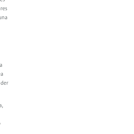
ores
 una
 a
ea
nder
a,
o