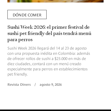
DÓNDE COMER
Sushi Week 2026: el primer festival de
L
sushi pet friendly del país tendrá menú
s
para perros
v
Sushi Week 2026 llegará del 14 al 23 de agosto
D
con una propuesta inédita en Colombia: además
d
de ofrecer rollos de sushi a $23.000 en más de
s
diez ciudades, contará con un menú creado
o
especialmente para perros en establecimientos
e
pet friendly.
R
Revista Diners
/
agosto 9, 2026