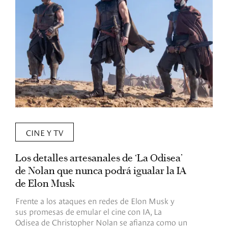
CINE Y TV
Los detalles artesanales de ‘La Odisea’
R
de Nolan que nunca podrá igualar la IA
m
de Elon Musk
I
Frente a los ataques en redes de Elon Musk y
E
sus promesas de emular el cine con IA, La
e
Odisea de Christopher Nolan se afianza como un
b