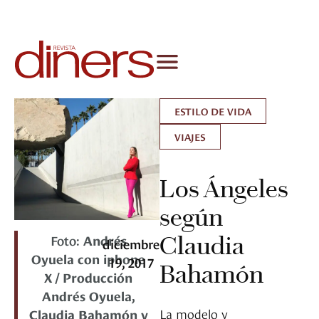
ESTILO DE VIDA
VIAJES
Los Ángeles
según
Foto:
Andrés
Claudia
diciembre
Oyuela con iphone
19, 2017
Bahamón
X / Producción
Andrés Oyuela,
La modelo y
Claudia Bahamón y