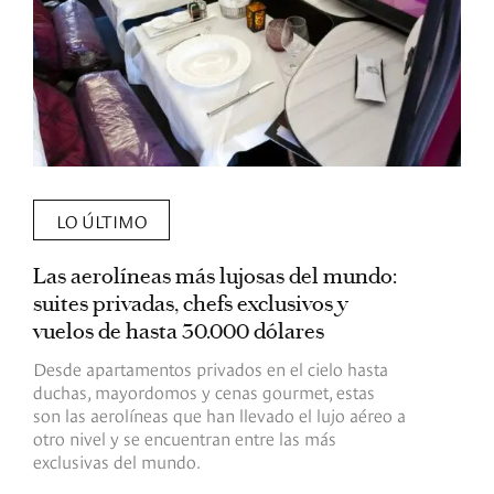
LO ÚLTIMO
Las aerolíneas más lujosas del mundo:
E
suites privadas, chefs exclusivos y
d
vuelos de hasta 30.000 dólares
E
c
Desde apartamentos privados en el cielo hasta
c
duchas, mayordomos y cenas gourmet, estas
son las aerolíneas que han llevado el lujo aéreo a
R
otro nivel y se encuentran entre las más
exclusivas del mundo.