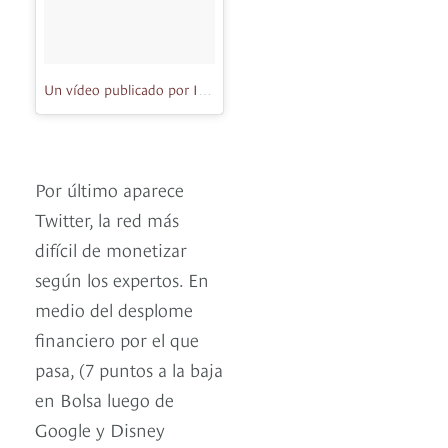
Un vídeo publicado por Instagram (@instagram)
el
2 de Ago de 
Por último aparece
Twitter, la red más
difícil de monetizar
según los expertos. En
medio del desplome
financiero por el que
pasa, (7 puntos a la baja
en Bolsa luego de
Google y Disney