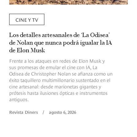
CINE Y TV
Los detalles artesanales de ‘La Odisea’
R
de Nolan que nunca podrá igualar la IA
m
de Elon Musk
I
Frente a los ataques en redes de Elon Musk y
E
sus promesas de emular el cine con IA, La
e
Odisea de Christopher Nolan se afianza como un
b
éxito taquillero multimillonario sustentado en el
C
cine artesanal: desde marionetas gigantes y
c
prótesis hasta ilusiones ópticas e instrumentos
antiguos.
R
Revista Diners
/
agosto 6, 2026