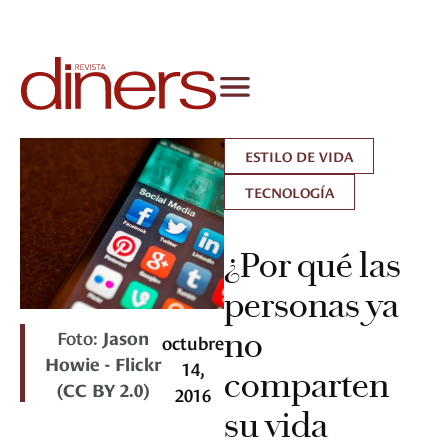
ESTILO DE VIDA
TECNOLOGÍA
¿Por qué las
personas ya
Foto:
Jason
no
octubre
Howie - Flickr
14,
comparten
(CC BY 2.0)
2016
su vida