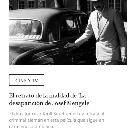
CINE Y TV
El retrato de la maldad de ‘La
L
desaparición de Josef Mengele’
d
d
El director ruso Kirill Serebrennikov retrata al
criminal alemán en esta película que sigue en
F
cartelera colombiana.
s
O