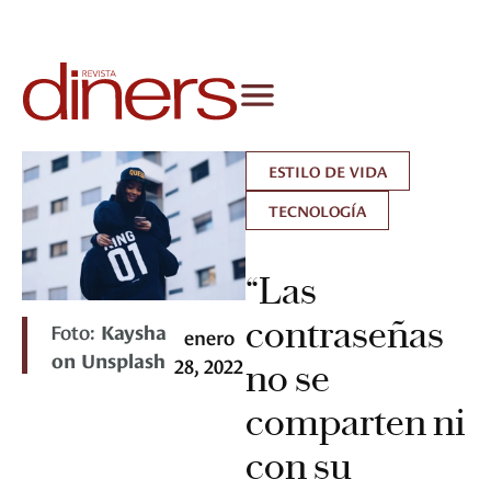
ESTILO DE VIDA
TECNOLOGÍA
“Las
contraseñas
Foto:
Kaysha
enero
on Unsplash
28, 2022
no se
comparten ni
con su