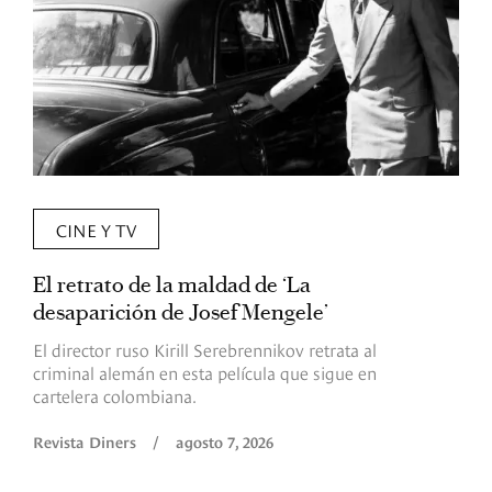
CINE Y TV
El retrato de la maldad de ‘La
L
desaparición de Josef Mengele’
d
d
El director ruso Kirill Serebrennikov retrata al
criminal alemán en esta película que sigue en
F
cartelera colombiana.
s
O
Revista Diners
/
agosto 7, 2026
é
c
p