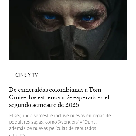
CINE Y TV
De esmeraldas colombianas a Tom
L
Cruise: los estrenos más esperados del
«
segundo semestre de 2026
p
El segundo semestre incluye nuevas entregas de
E
populares sagas, como ‘Avengers’ y ‘Duna’,
h
además de nuevas películas de reputados
d
autores.
h