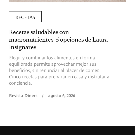
RECETAS
Recetas saludables con
L
macronutrientes: 5 opciones de Laura
p
Insignares
p
Elegir y combinar los alimentos en forma
S
equilibrada permite aprovechar mejor sus
p
beneficios, sin renunciar al placer de comer.
p
Cinco recetas para preparar en casa y disfrutar a
h
conciencia.
a
Revista Diners
/
agosto 6, 2026
R