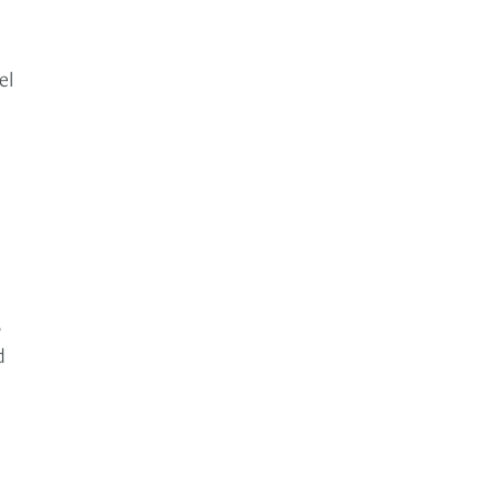
el
,
d