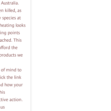
 Australia.
n killed, as
 species at
 heating looks
ping points
ached. This
fford the
 products we
 of mind to
ick the link
and how your
his
tive action.
aus