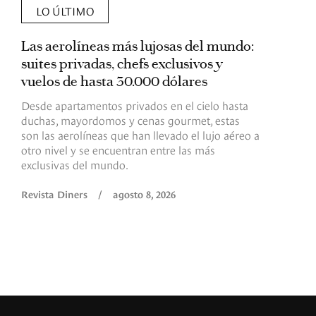
LO ÚLTIMO
Las aerolíneas más lujosas del mundo:
E
suites privadas, chefs exclusivos y
d
vuelos de hasta 30.000 dólares
E
c
Desde apartamentos privados en el cielo hasta
c
duchas, mayordomos y cenas gourmet, estas
son las aerolíneas que han llevado el lujo aéreo a
R
otro nivel y se encuentran entre las más
exclusivas del mundo.
Revista Diners
/
agosto 8, 2026