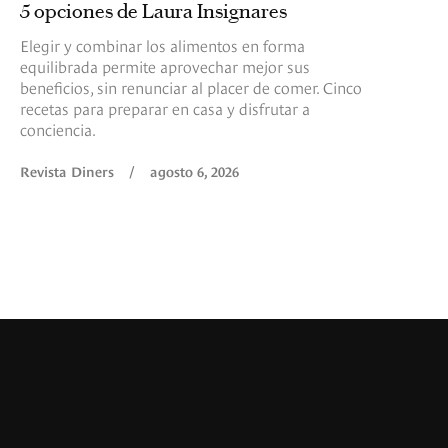
5 opciones de Laura Insignares
Elegir y combinar los alimentos en forma
equilibrada permite aprovechar mejor sus
beneficios, sin renunciar al placer de comer. Cinco
recetas para preparar en casa y disfrutar a
conciencia.
Revista Diners
/
agosto 6, 2026