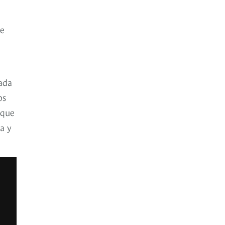
de
ada
os
 que
a y