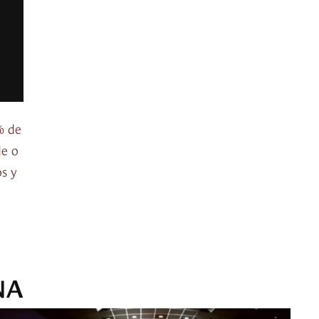
% de
de o
s y
NA