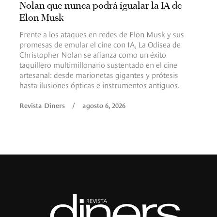
Nolan que nunca podrá igualar la IA de
Elon Musk
Frente a los ataques en redes de Elon Musk y sus
promesas de emular el cine con IA, La Odisea de
Christopher Nolan se afianza como un éxito
taquillero multimillonario sustentado en el cine
artesanal: desde marionetas gigantes y prótesis
hasta ilusiones ópticas e instrumentos antiguos.
Revista Diners
/
agosto 6, 2026