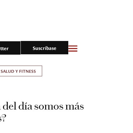
Suscríbase
tter
SALUD Y FITNESS
 del día somos más
s?