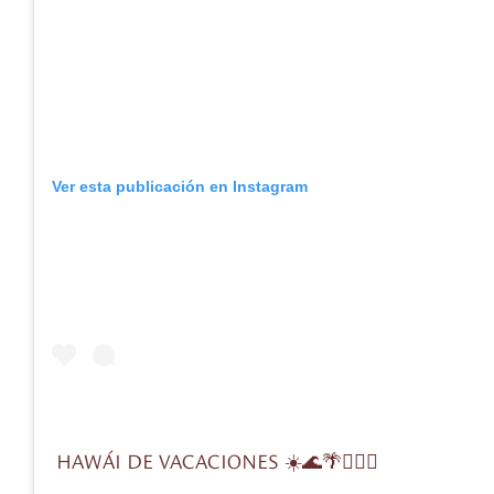
Ver esta publicación en Instagram
HAWÁI DE VACACIONES ☀️🌊🌴🏄🏼‍♂️