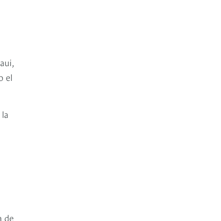
aui,
o el
 la
a de