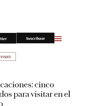
Suscríbase
tter
VIAJES
caciones: cinco
s para visitar en el
o