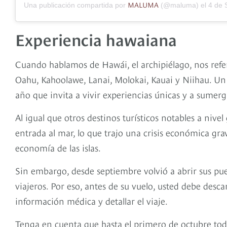
MALUMA
Una publicación compartida por
(@maluma) el
4 de Sep
Experiencia hawaiana
Cuando hablamos de Hawái, el archipiélago, nos refer
Oahu, Kahoolawe, Lanai, Molokai, Kauai y Niihau. Un 
año que invita a vivir experiencias únicas y a sumerg
Al igual que otros destinos turísticos notables a nive
entrada al mar, lo que trajo una crisis económica grav
economía de las islas.
Sin embargo, desde septiembre volvió a abrir sus pu
viajeros. Por eso, antes de su vuelo, usted debe descar
información médica y detallar el viaje.
Tenga en cuenta que hasta el primero de octubre tod