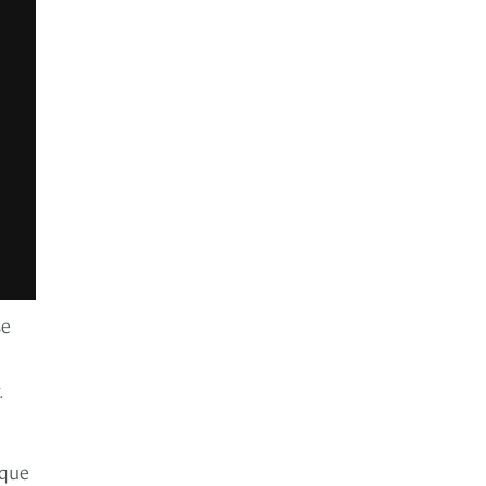
se
.
 que