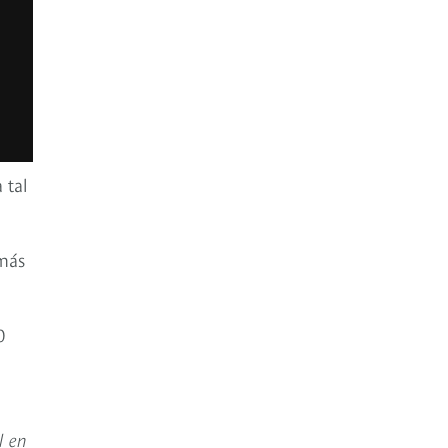
 tal
 más
0
l en