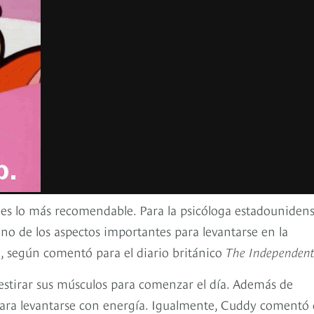
es lo más recomendable. Para la psicóloga estadouniden
o de los aspectos importantes para levantarse en la
, según comentó para el diario británico
The Independent
 estirar sus músculos para comenzar el día. Además de
 para levantarse con energía. Igualmente, Cuddy comentó