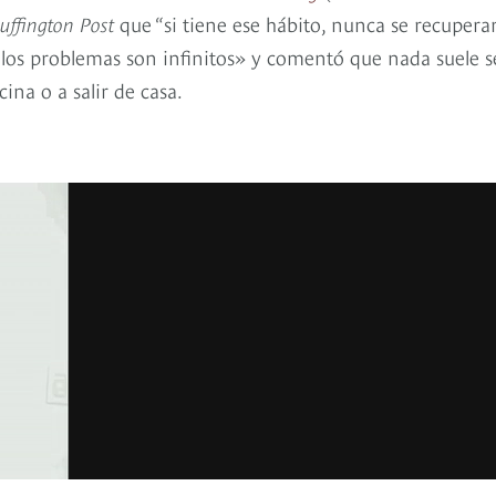
uffington Post
que “si tiene ese hábito, nunca se recuperar
 y los problemas son infinitos» y comentó que nada suele s
ina o a salir de casa.