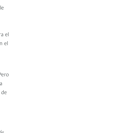
le
a el
n el
Pero
la
 de
ás