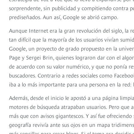
sorprendente, sin publicidad y compitiendo contra 
prediseñados. Aun así, Google se abrió campo.
Aunque Internet era la gran revolución del siglo, la r
tan difícil que la mayoría de los usuarios vivían sumid
Google, un proyecto de grado propuesto en la univer
Page y Sergei Brin, quienes lograron dar con el alg
de acuerdo con su valor numérico, y que no ponía r
buscadores. Contrario a redes sociales como Facebo
iba a lo más importante para una persona en la red: 
Además, desde el inicio le apostó a una página limpia
motores de búsqueda atrapaban usuarios. Pero que a
más que con avisos gigantescos. Y así fue ofreciendo 
geografía revivía ante sus ojos en un mapa tridimens
más sencillas para crear blogs. Si el tema era decidir