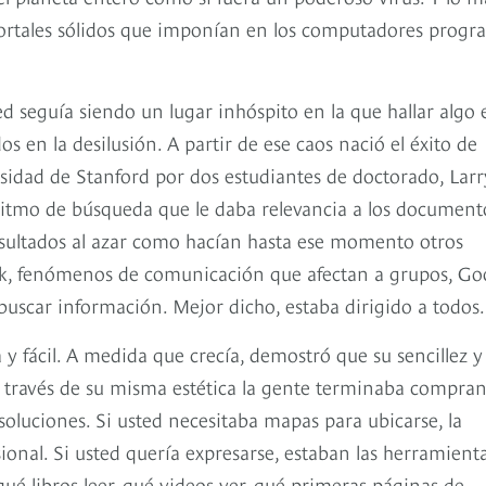
portales sólidos que imponían en los computadores progr
ed seguía siendo un lugar inhóspito en la que hallar algo 
os en la desilusión. A partir de ese caos nació el éxito de
sidad de Stanford por dos estudiantes de doctorado, Larr
oritmo de búsqueda que le daba relevancia a los document
esultados al azar como hacían hasta ese momento otros
ok, fenómenos de comunicación que afectan a grupos, Go
buscar información. Mejor dicho, estaba dirigido a todos.
 y fácil. A medida que crecía, demostró que su sencillez y
 través de su misma estética la gente terminaba compra
soluciones. Si usted necesitaba mapas para ubicarse, la
ional. Si usted quería expresarse, estaban las herramient
 qué libros leer, qué videos ver, qué primeras páginas de