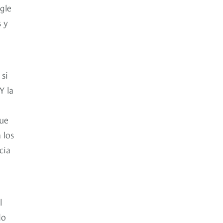
gle
s y
 si
Y la
que
 los
cia
l
do