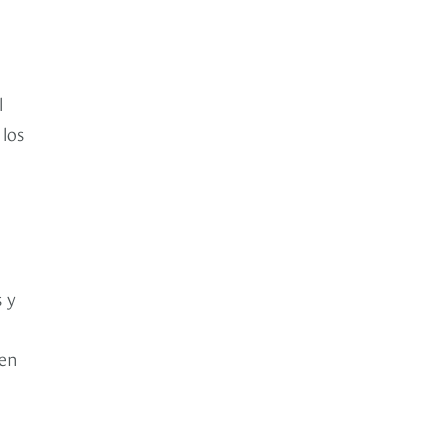
l
 los
a
s y
 en