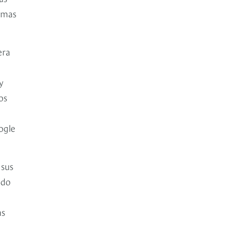
amas
era
y
os
ogle
 sus
ndo
as