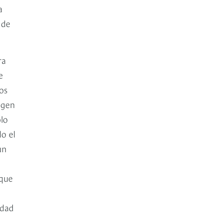
a
 de
ra
e
os
agen
ólo
o el
un
 que
idad