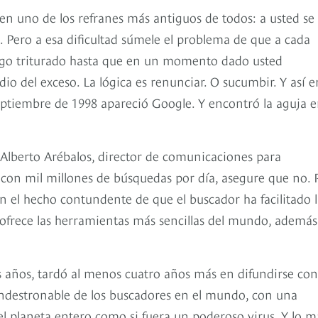
en uno de los refranes más antiguos de todos: a usted se 
. Pero a esa dificultad súmele el problema de que a cada
igo triturado hasta que en un momento dado usted
 del exceso. La lógica es renunciar. O sucumbir. Y así er
septiembre de 1998 apareció Google. Y encontró la aguja e
 Alberto Arébalos, director de comunicaciones para
con mil millones de búsquedas por día, asegure que no. 
n el hecho contundente de que el buscador ha facilitado 
a ofrece las herramientas más sencillas del mundo, además
años, tardó al menos cuatro años más en difundirse con
 indestronable de los buscadores en el mundo, con una
 el planeta entero como si fuera un poderoso virus. Y lo m