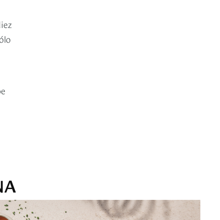
iez
ólo
be
NA