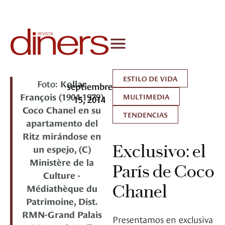
ESTILO DE VIDA
Foto:
Kollar
septiembre
François (1904-1979)
MULTIMEDIA
15, 2014
Coco Chanel en su
TENDENCIAS
apartamento del
Ritz mirándose en
Exclusivo: el
un espejo, (C)
Ministère de la
París de Coco
Culture -
Chanel
Médiathèque du
Patrimoine, Dist.
RMN-Grand Palais
Presentamos en exclusiva