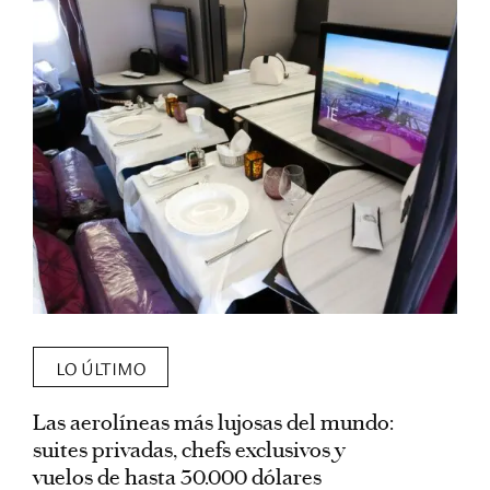
LO ÚLTIMO
Las aerolíneas más lujosas del mundo:
E
suites privadas, chefs exclusivos y
d
vuelos de hasta 30.000 dólares
E