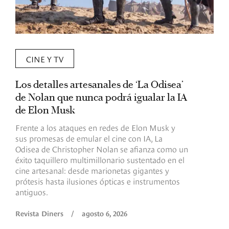
CINE Y TV
Los detalles artesanales de ‘La Odisea’
R
de Nolan que nunca podrá igualar la IA
m
de Elon Musk
I
Frente a los ataques en redes de Elon Musk y
E
sus promesas de emular el cine con IA, La
e
Odisea de Christopher Nolan se afianza como un
b
éxito taquillero multimillonario sustentado en el
C
cine artesanal: desde marionetas gigantes y
c
prótesis hasta ilusiones ópticas e instrumentos
antiguos.
R
Revista Diners
/
agosto 6, 2026