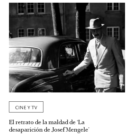
CINE Y TV
El retrato de la maldad de ‘La
L
desaparición de Josef Mengele’
d