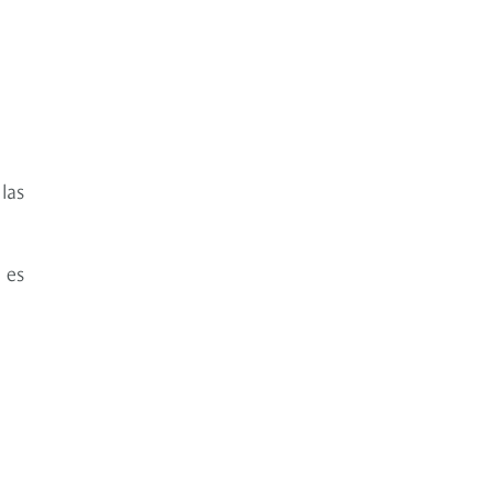
las
 es