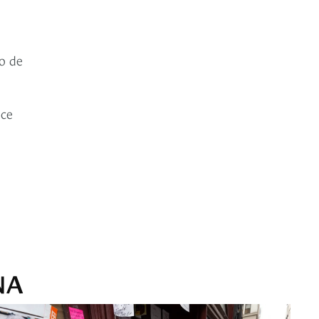
o de
ece
NA