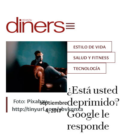
ESTILO DE VIDA
SALUD Y FITNESS
TECNOLOGÍA
¿Está usted
deprimido?
Foto:
Pixabay-
septiembre
http://tinyurl.com/ybvkgnxa
4, 2017
Google le
responde