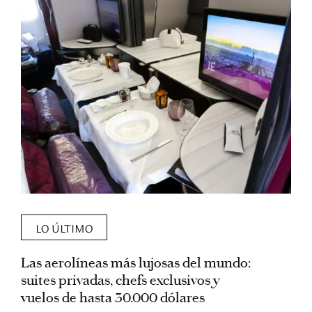
LO ÚLTIMO
Las aerolíneas más lujosas del mundo:
E
suites privadas, chefs exclusivos y
d
vuelos de hasta 30.000 dólares
E