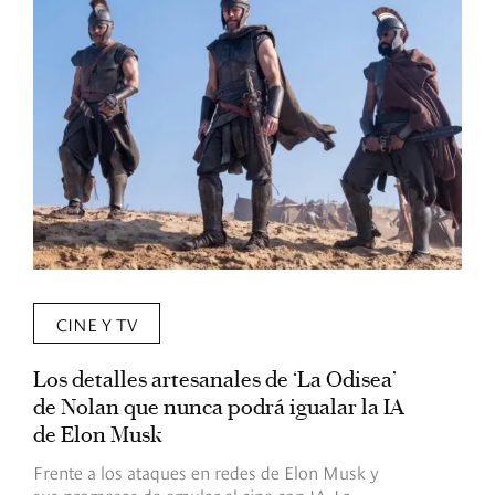
CINE Y TV
Los detalles artesanales de ‘La Odisea’
R
de Nolan que nunca podrá igualar la IA
m
de Elon Musk
I
Frente a los ataques en redes de Elon Musk y
E
sus promesas de emular el cine con IA, La
e