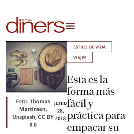
ESTILO DE VIDA
VIAJES
Esta es la
forma más
Foto:
Thomas
fácil y
junio
Martinsen,
28,
práctica para
Unsplash, CC BY
2018
0.0
empacar su