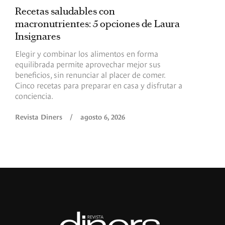
Recetas saludables con
L
macronutrientes: 5 opciones de Laura
p
Insignares
p
Elegir y combinar los alimentos en forma
S
equilibrada permite aprovechar mejor sus
p
beneficios, sin renunciar al placer de comer.
p
Cinco recetas para preparar en casa y disfrutar a
h
conciencia.
a
Revista Diners
/
agosto 6, 2026
R