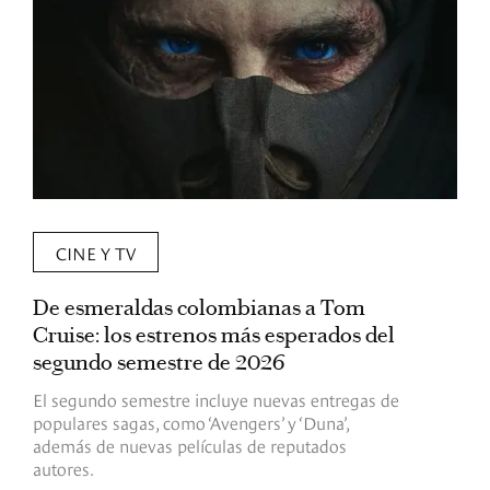
CINE Y TV
De esmeraldas colombianas a Tom
L
Cruise: los estrenos más esperados del
«
segundo semestre de 2026
p
El segundo semestre incluye nuevas entregas de
E
populares sagas, como ‘Avengers’ y ‘Duna’,
h
además de nuevas películas de reputados
d
autores.
h