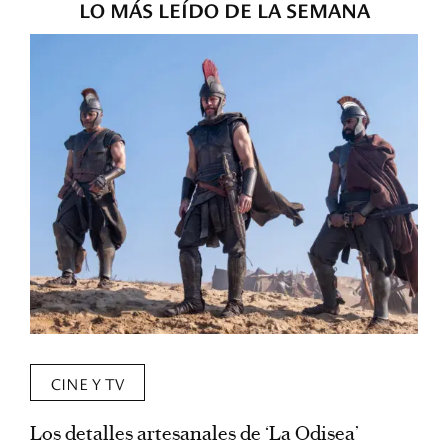
LO MÁS LEÍDO DE LA SEMANA
CINE Y TV
Los detalles artesanales de ‘La Odisea’
R