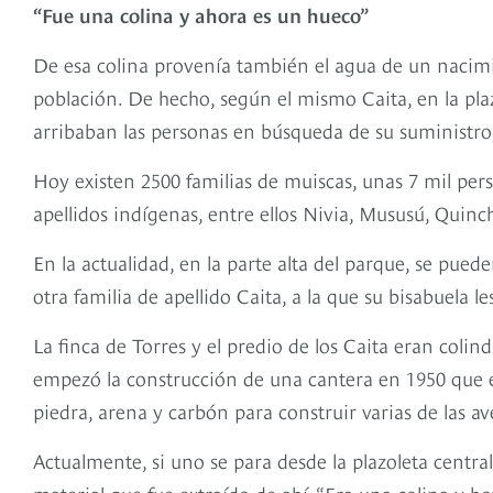
“Fue una colina y ahora es un hueco”
De esa colina provenía también el agua de un nacimi
población. De hecho, según el mismo Caita, en la pla
arribaban las personas en búsqueda de su suministro
Hoy existen 2500 familias de muiscas, unas 7 mil per
apellidos indígenas, entre ellos Nivia, Mususú, Quinc
En la actualidad, en la parte alta del parque, se pu
otra familia de apellido Caita, a la que su bisabuela l
La finca de Torres y el predio de los Caita eran coli
empezó la construcción de una cantera en 1950 que es
piedra, arena y carbón para construir varias de las 
Actualmente, si uno se para desde la plazoleta centra
material que fue extraído de ahí. “Era una colina y ho