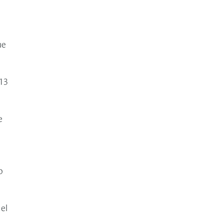
ue
13
e
o
el