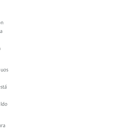
on
ra
n
guos
está
ildo
ura