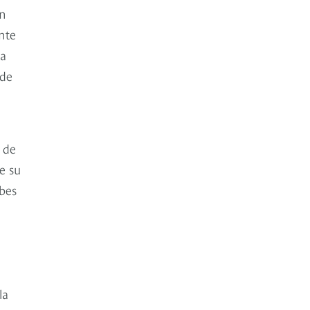
ón
nte
la
 de
 de
e su
bes
la