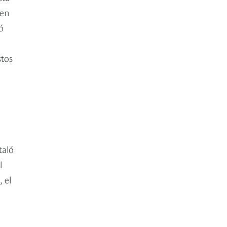
 en
ó
stos
taló
l
 el