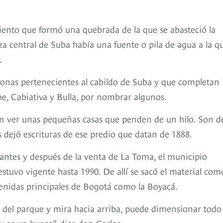
ento que formó una quebrada de la que se abasteció la
za central de Suba había una fuente o pila de agua a la q
.
sonas pertenecientes al cabildo de Suba y que completan 
he, Cabiativa y Bulla, por nombrar algunos.
eden ver unas pequeñas casas que penden de un hilo. Son d
es dejó escrituras de ese predio que datan de 1888.
ndantes y después de la venta de La Toma, el municipio
tuvo vigente hasta 1990. De allí se sacó el material com
avenidas principales de Bogotá como la Boyacá.
l del parque y mira hacia arriba, puede dimensionar todo 
y es un hueco”, dice don Carlos.