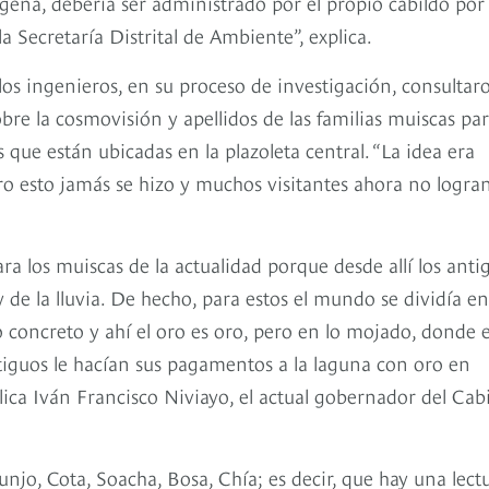
ígena, debería ser administrado por el propio cabildo por
a Secretaría Distrital de Ambiente”, explica.
los ingenieros, en su proceso de investigación, consultar
re la cosmovisión y apellidos de las familias muiscas pa
que están ubicadas en la plazoleta central. “La idea era
pero esto jamás se hizo y muchos visitantes ahora no logra
ra los muiscas de la actualidad porque desde allí los anti
de la lluvia. De hecho, para estos el mundo se dividía en
 lo concreto y ahí el oro es oro, pero en lo mojado, donde 
tiguos le hacían sus pagamentos a la laguna con oro en
lica Iván Francisco Niviayo, el actual gobernador del Cab
Tunjo, Cota, Soacha, Bosa, Chía; es decir, que hay una lect