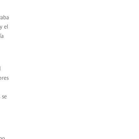
vaba
y el
ía
l
ores
 se
mpo