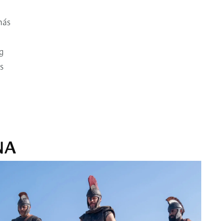
más
g
s
NA