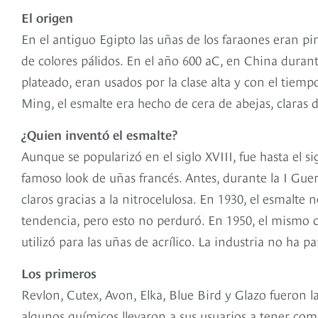
El origen
En el antiguo Egipto las uñas de los faraones eran pin
de colores pálidos. En el año 600 aC, en China durant
plateado, eran usados por la clase alta y con el tiem
Ming, el esmalte era hecho de cera de abejas, claras 
¿Quien inventó el esmalte?
Aunque se popularizó en el siglo XVIII, fue hasta el s
famoso look de uñas francés. Antes, durante la I Gue
claros gracias a la nitrocelulosa. En 1930, el esmalte 
tendencia, pero esto no perduró. En 1950, el mismo c
utilizó para las uñas de acrílico. La industria no ha 
Los primeros
Revlon, Cutex, Avon, Elka, Blue Bird y Glazo fueron 
algunos químicos llevaron a sus usuarios a tener comp