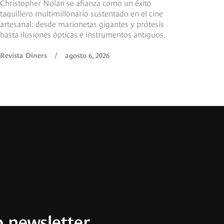
Christopher Nolan se afianza como un éxito
taquillero multimillonario sustentado en el cine
artesanal: desde marionetas gigantes y prótesis
hasta ilusiones ópticas e instrumentos antiguos.
Revista Diners
/
agosto 6, 2026
 newsletter