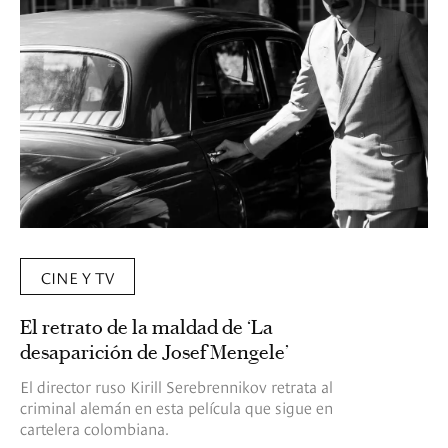
CINE Y TV
El retrato de la maldad de ‘La
desaparición de Josef Mengele’
El director ruso Kirill Serebrennikov retrata al
criminal alemán en esta película que sigue en
cartelera colombiana.