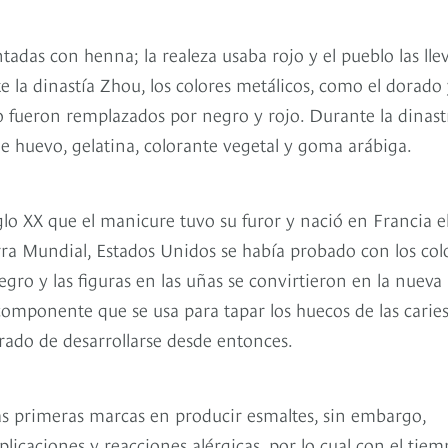
tadas con henna; la realeza usaba rojo y el pueblo las lle
e la dinastía Zhou, los colores metálicos, como el dorado 
po fueron remplazados por negro y rojo. Durante la dinast
de huevo, gelatina, colorante vegetal y goma arábiga.
iglo XX que el manicure tuvo su furor y nació en Francia e
rra Mundial, Estados Unidos se había probado con los col
negro y las figuras en las uñas se convirtieron en la nueva
omponente que se usa para tapar los huecos de las caries
parado de desarrollarse desde entonces.
las primeras marcas en producir esmaltes, sin embargo,
licaciones y reacciones alérgicas, por lo cual con el tie