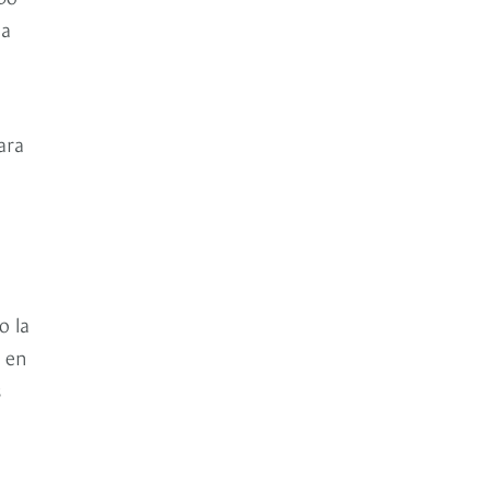
na
ara
o la
s en
s