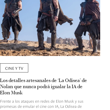
CINE Y TV
Los detalles artesanales de ‘La Odisea’ de
Nolan que nunca podrá igualar la IA de
Elon Musk
Frente a los ataques en redes de Elon Musk y sus
promesas de emular el cine con IA, La Odisea de