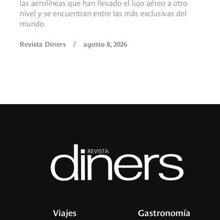
las aerolíneas que han llevado el lujo aéreo a otro
nivel y se encuentran entre las más exclusivas del
mundo.
Revista Diners
/
agosto 8, 2026
Viajes
Gastronomía