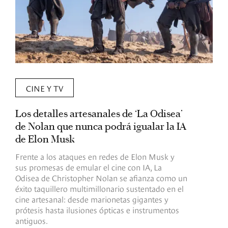
CINE Y TV
Los detalles artesanales de ‘La Odisea’
R
de Nolan que nunca podrá igualar la IA
m
de Elon Musk
I
Frente a los ataques en redes de Elon Musk y
E
sus promesas de emular el cine con IA, La
e
Odisea de Christopher Nolan se afianza como un
b
éxito taquillero multimillonario sustentado en el
C
cine artesanal: desde marionetas gigantes y
c
prótesis hasta ilusiones ópticas e instrumentos
antiguos.
R