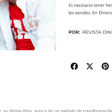
Es necesario tener he
los sonidos. En Diner
POR:
REVISTA DI
r
, su último libro, acerca de un método de transformació