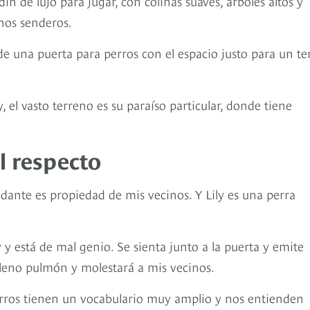
ín de lujo para jugar, con colinas suaves, árboles altos y
unos senderos.
 de una puerta para perros con el espacio justo para un te
y, el vasto terreno es su paraíso particular, donde tiene
l respecto
indante es propiedad de mis vecinos. Y Lily es una perra
y y está de mal genio. Se sienta junto a la puerta y emite
a pleno pulmón y molestará a mis vecinos.
perros tienen un vocabulario muy amplio y nos entienden