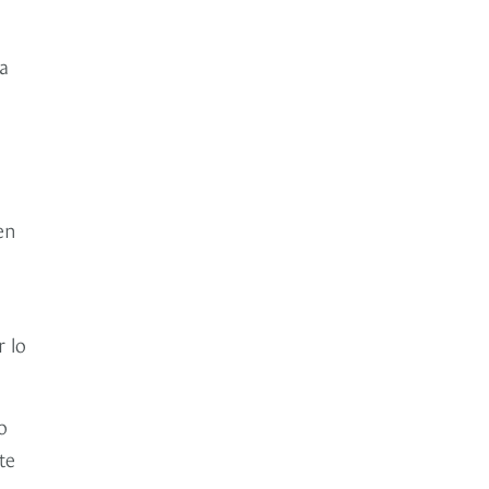
a
en
r lo
o
te