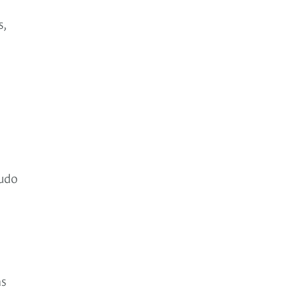
s,
pudo
as