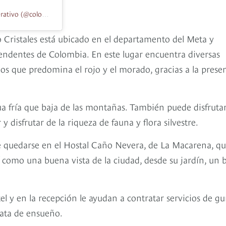
Una publicación compartida de Colombia Inspira Turismo regenerativo (@colombiainspira)
ristales está ubicado en el departamento del Meta y
rendentes de Colombia. En este lugar encuentra diversas
los que predomina el rojo y el morado, gracias a la prese
gua fría que baja de las montañas. También puede disfruta
y disfrutar de la riqueza de fauna y flora silvestre.
de quedarse en el Hostal Caño Nevera, de La Macarena, q
í como una buena vista de la ciudad, desde su jardín, un 
el y en la recepción le ayudan a contratar servicios de gu
nata de ensueño.