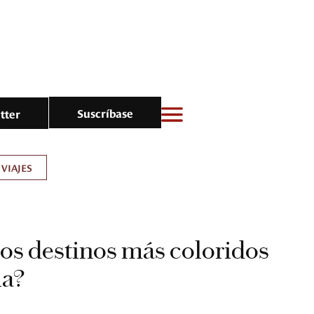
Suscríbase
tter
VIAJES
los destinos más coloridos
ia?