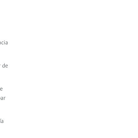
ncia
r de
ue
bar
ía