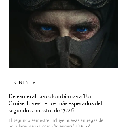
CINE Y TV
De esmeraldas colombianas a Tom
L
Cruise: los estrenos más esperados del
«
segundo semestre de 2026
p
El segundo semestre incluye nuevas entregas de
E
populares sagas, como ‘Avengers’ y ‘Duna’,
h