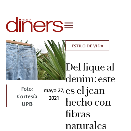
ESTILO DE VIDA
Del fique al
denim: este
es el jean
Foto:
mayo 27,
Cortesía
2021
hecho con
UPB
fibras
naturales