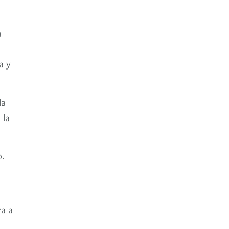
a
a y
la
 la
o.
za a