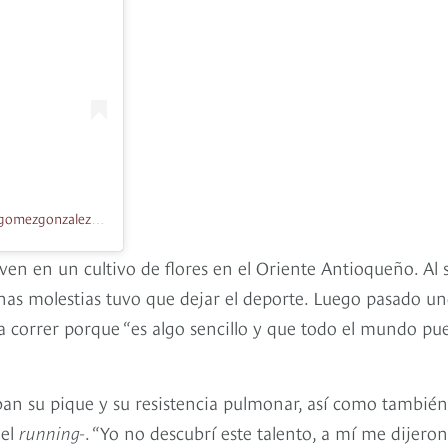
Una publicación compartida de David Gomez Gonzalez (@david.gomezgonzalez.10)
en en un cultivo de flores en el Oriente Antioqueño. Al s
gunas molestias tuvo que dejar el deporte. Luego pasado u
a correr porque “es algo sencillo y que todo el mundo pu
ban su pique y su resistencia pulmonar, así como también
del
running-
. “Yo no descubrí este talento, a mí me dijeron