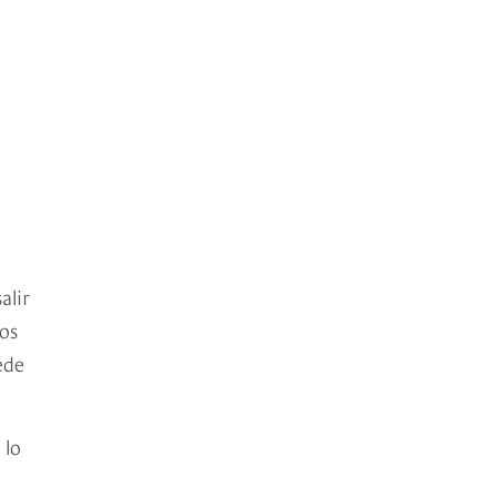
alir
nos
ede
 lo