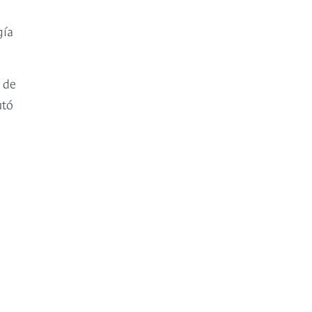
gía
 de
utó