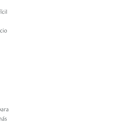
cil
cio
para
más