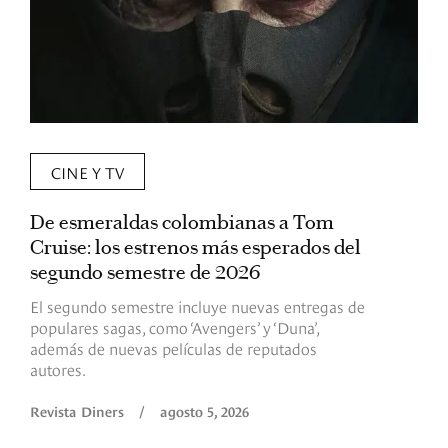
CINE Y TV
De esmeraldas colombianas a Tom
L
Cruise: los estrenos más esperados del
«
segundo semestre de 2026
p
El segundo semestre incluye nuevas entregas de
E
populares sagas, como ‘Avengers’ y ‘Duna’,
h
además de nuevas películas de reputados
d
autores.
h
(
l
Revista Diners
/
agosto 5, 2026