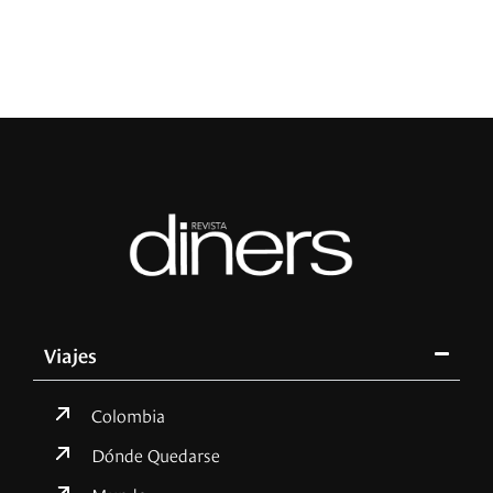
L
Viajes
Colombia
Dónde Quedarse
Mundo