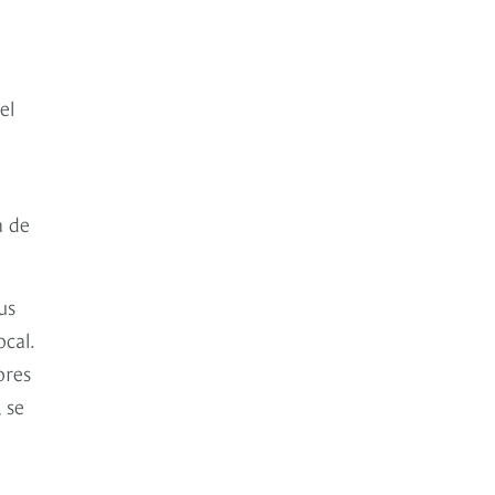
el
a de
us
ocal.
ores
 se