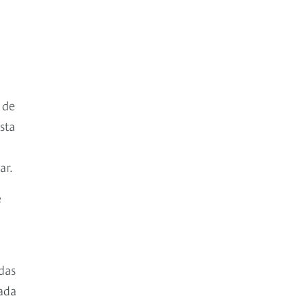
 de
sta
ar.
e
a
das
ada