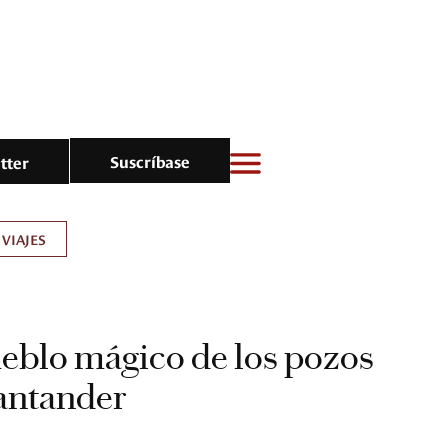
Suscríbase
tter
VIAJES
pueblo mágico de los pozos
antander