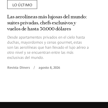
LO ÚLTIMO
Las aerolíneas más lujosas del mundo:
E
suites privadas, chefs exclusivos y
d
vuelos de hasta 30.000 dólares
E
c
Desde apartamentos privados en el cielo hasta
c
duchas, mayordomos y cenas gourmet, estas
son las aerolíneas que han llevado el lujo aéreo a
R
otro nivel y se encuentran entre las más
exclusivas del mundo.
Revista Diners
/
agosto 8, 2026